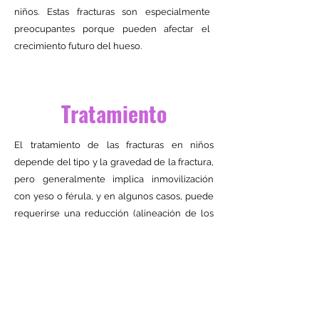
niños. Estas fracturas son especialmente
preocupantes porque pueden afectar el
crecimiento futuro del hueso.
Tratamiento
El tratamiento de las fracturas en niños
depende del tipo y la gravedad de la fractura,
pero generalmente implica inmovilización
con yeso o férula, y en algunos casos, puede
requerirse una reducción (alineación de los
huesos) o cirugía. Es importante un
seguimiento adecuado para asegurar que el
hueso sane correctamente y no afecte el
crecimiento o la función a largo plazo.
Los huesos de los niños suelen sanar más