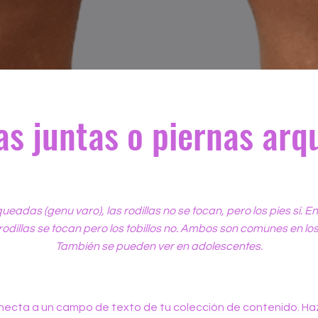
as juntas o piernas ar
ueadas (genu varo), las rodillas no se tocan, pero los pies sí. En 
 rodillas se tocan pero los tobillos no. Ambos son comunes en l
También se pueden ver en adolescentes.
necta a un campo de texto de tu colección de contenido. Haz