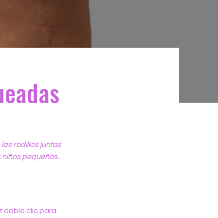
queadas
las rodillas juntas
os niños pequeños.
 doble clic para