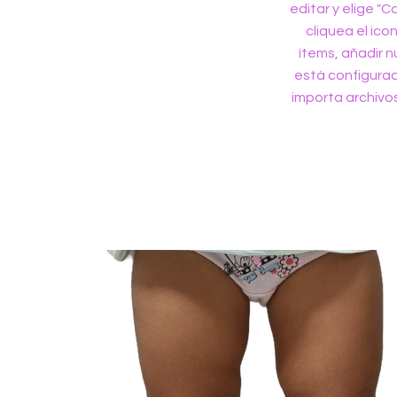
editar y elige "C
cliquea el ico
ítems, añadir 
está configura
importa archivo