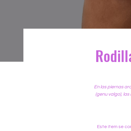
Rodill
En las piernas arq
(genu valgo), las
Este ítem se co